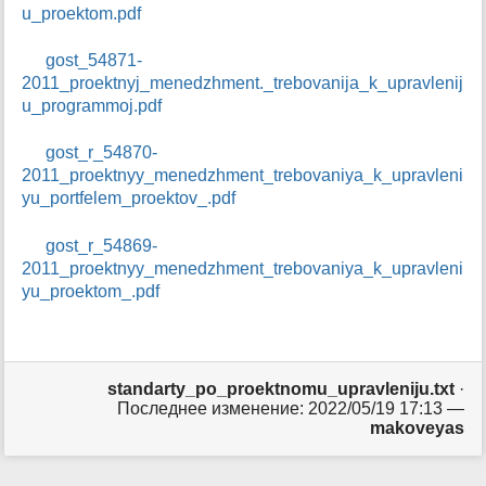
u_proektom.pdf
н
и
ц
gost_54871-
ы
2011_proektnyj_menedzhment._trebovanija_k_upravlenij
u_programmoj.pdf
gost_r_54870-
2011_proektnyy_menedzhment_trebovaniya_k_upravleni
yu_portfelem_proektov_.pdf
gost_r_54869-
2011_proektnyy_menedzhment_trebovaniya_k_upravleni
yu_proektom_.pdf
standarty_po_proektnomu_upravleniju.txt
·
Последнее изменение: 2022/05/19 17:13 —
makoveyas