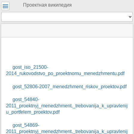
Инструменты
Проектная википедия
пользователя
Инструменты
меню
статус
Инструменты
и
сайта
страницы
быстрый
поиск
м
е
т
gost_iso_21500-
а
2014_rukovodstvo_po_proektnomu_menedzhmentu.pdf
-
д
gost_52806-2007_menedzhment_riskov_proektov.pdf
а
н
н
gost_54840-
ы
2011_proektnyj_menedzhment._trebovanija_k_upravlenij
е
u_portfelem_proektov.pdf
с
т
gost_54869-
р
2011_proektnyj_menedzhment._trebovanija_k_upravlenij
а