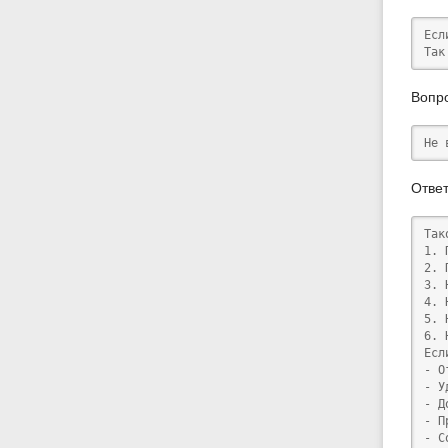
Есл
Так
Вопр
Не 
Ответ
​Та
1. 
2. 
3. 
4. 
5. 
6. 
Есл
- О
- У
- Д
- П
- С