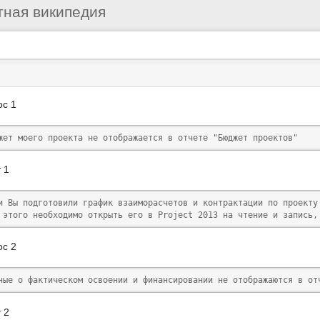
Инструменты
тная википедия
пользователя
с
рументы
ницы
ос 1
жет моего проекта не отображается в отчете "Бюджет проектов" 
 1
ли Вы подготовили график взаиморасчетов и контрактации по проекту
 этого необходимо открыть его в Project 2013 на чтение и запись,
ос 2
ные о фактическом освоении и финансировании не отображаются в от
 2