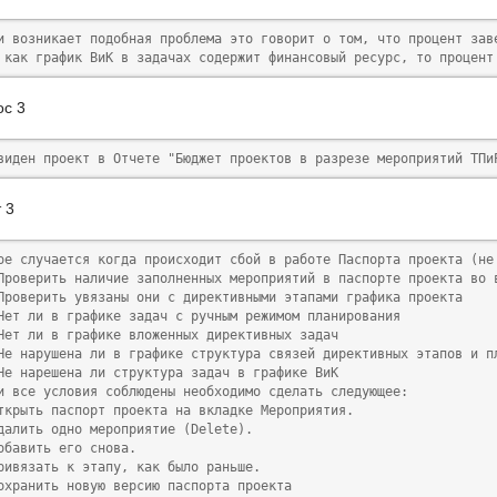
и возникает подобная проблема это говорит о том, что процент зав
 как график ВиК в задачах содержит финансовый ресурс, то процент
ос 3
виден проект в Отчете "Бюджет проектов в разрезе мероприятий ТПи
 3
кое случается когда происходит сбой в работе Паспорта проекта (не
Проверить наличие заполненных мероприятий в паспорте проекта во в
Проверить увязаны они с директивными этапами графика проекта

Нет ли в графике задач с ручным режимом планирования

Нет ли в графике вложенных директивных задач

Не нарушена ли в графике структура связей директивных этапов и п
Не нарешена ли структура задач в графике ВиК

и все условия соблюдены необходимо сделать следующее:

ткрыть паспорт проекта на вкладке Мероприятия. 

далить одно мероприятие (Delete). 

обавить его снова. 

ривязать к этапу, как было раньше. 

охранить новую версию паспорта проекта
