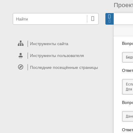
Проек
меню
быстрый
стату
Инст
поиск
и
сайта
стра
быстрый
поиск
Вопр
Инструменты сайта
Инструменты пользователя
Бюд
Последние посещённые страницы
Ответ
​Ес
Для
Вопр
Дан
Ответ