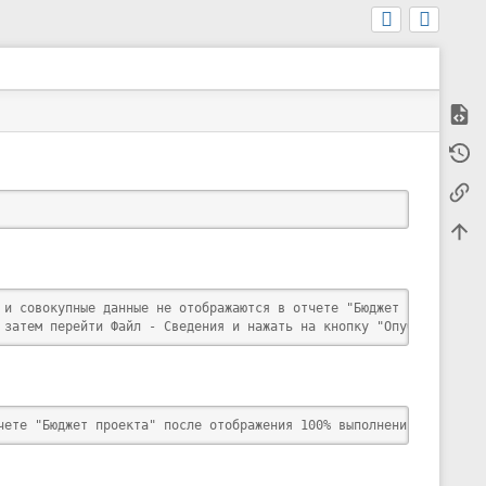
Показ
м
Исто
е
т
Ссыл
а
-
д
Наве
а
н
н
ы
 и совокупные данные не отображаются в отчете "Бюджет проектов",
е
 затем перейти Файл - Сведения и нажать на кнопку "Опубликовать"
с
т
р
а
н
и
чете "Бюджет проекта" после отображения 100% выполнения по соотв
ц
ы