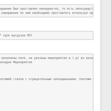
ершения был проставлен некорректно, то есть непосредственно в ст
 завершения по ним необходимо проставлять используя представлени
Р (для выгрузки ПП) 
 заполнены поля, не увязаны мероприятия и т.д) во вкладке Анализ.
кладке Мероприятия

латежей (связи с отрицательным запаздыванием, платежи без привязк