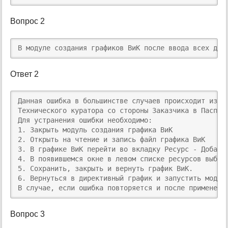
н
и
Вопрос 2
ц
ы
В модуле создания графиков ВиК после ввода всех дан
Ответ 2
​Данная ошибка в большинстве случаев происходит из-з
Технического куратора со стороны Заказчика в Паспор
Для устранения ошибки необходимо: 

1. Закрыть модуль создания графика ВиК

2. Открыть на чтение и запись файл графика ВиК

3. В графике ВиК перейти во вкладку Ресурс - Добавит
4. В появившемся окне в левом списке ресурсов выбра
5. Сохранить, закрыть и вернуть график ВиК.

6. Вернуться в директивный график и запустить модуль
В случае, если ошибка повторяется и после применени
Вопрос 3