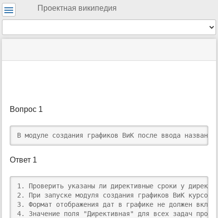
Инструменты
Проектная википедия
пользователя
Инструменты
меню
статус
Инструменты
и
сайта
страницы
быстрый
поиск
м
е
т
Вопрос 1
а
-
д
В модуле создания графиков ВиК после ввода названия
а
н
Ответ 1
н
ы
е
​1. Проверить указаны ли директивные сроки у директив
с
2. При запуске модуля создания графиков ВиК курсор 
т
3. Формат отображения дат в графике не должен включ
р
4. Значение поля "Директивная" для всех задач проек
а