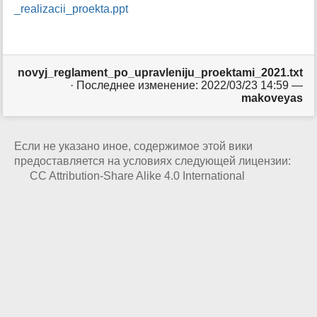
_realizacii_proekta.ppt
н
и
ц
ы
novyj_reglament_po_upravleniju_proektami_2021.txt
· Последнее изменение: 2022/03/23 14:59 —
makoveyas
Если не указано иное, содержимое этой вики
предоставляется на условиях следующей лицензии:
CC Attribution-Share Alike 4.0 International