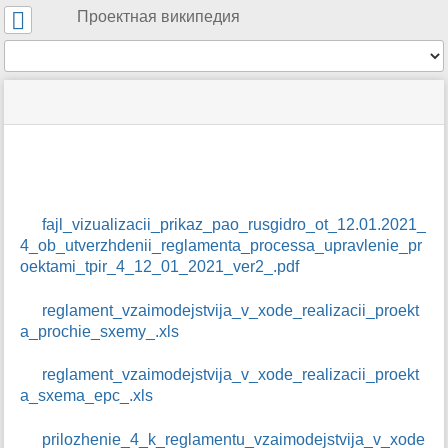
Инструменты
Проектная википедия
пользователя
Инструменты
меню
статус
Инструменты
и
сайта
страницы
быстрый
поиск
м
е
т
fajl_vizualizacii_prikaz_pao_rusgidro_ot_12.01.2021_
а
4_ob_utverzhdenii_reglamenta_processa_upravlenie_pr
-
oektami_tpir_4_12_01_2021_ver2_.pdf
д
а
reglament_vzaimodejstvija_v_xode_realizacii_proekt
н
a_prochie_sxemy_.xls
н
ы
е
reglament_vzaimodejstvija_v_xode_realizacii_proekt
с
a_sxema_epc_.xls
т
р
prilozhenie_4_k_reglamentu_vzaimodejstvija_v_xode
а